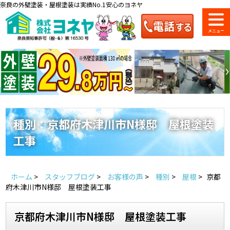
奈良の外壁塗装・屋根塗装は実績No.1安心のヨネヤ
ショールーム
料金一覧
会社案内
のご紹介
種別：京都府木津川市N様邸 屋根塗装
工事
お問い合わせ
来店予約
お電話
お見積り
ホーム
>
スタッフブログ
>
お客様の声
>
種別
>
屋根
>
京都
地域の事例がいっぱい
府木津川市N様邸 屋根塗装工事
ヨネヤの施工実績
京都府木津川市N様邸 屋根塗装工事
Home
お客様の声