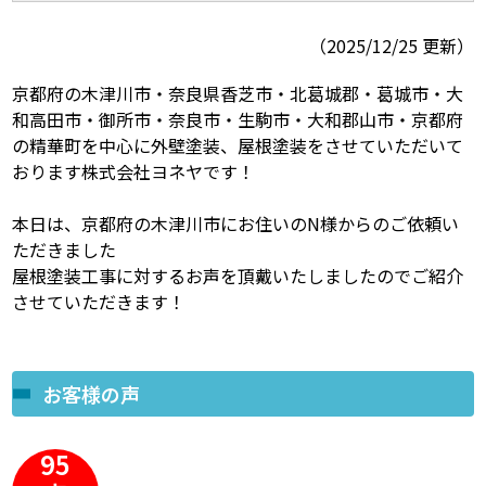
（2025/12/25 更新）
スタッフ紹介
スタッフブログ
京都府の木津川市・奈良県香芝市・北葛城郡・葛城市・大
よくあるご質問
屋根リフォームについて
和高田市・御所市・奈良市・生駒市・大和郡山市・京都府
の精華町を中心に外壁塗装、屋根塗装をさせていただいて
雨漏りについて
雨漏りの施工実績
おります株式会社ヨネヤです！
ヨネヤがお客様から選ばれる10の
リフォームローン
本日は、京都府の木津川市にお住いのN様からのご依頼い
理由
ただきました
屋根塗装工事に対するお声を頂戴いたしましたのでご紹介
工場倉庫修繕
アパート・マンション修繕
させていただきます！
見積もりシミュレーション
お客様の声
95