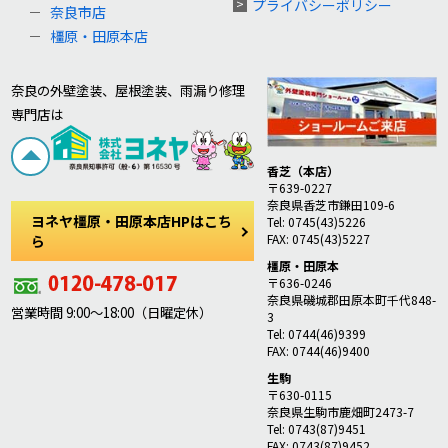
プライバシーポリシー
奈良市店
橿原・田原本店
奈良の外壁塗装、屋根塗装、雨漏り修理
専門店は
香芝（本店）
〒639-0227
奈良県香芝市鎌田109-6
ヨネヤ橿原・田原本店HPはこち
Tel: 0745(43)5226
FAX: 0745(43)5227
ら
橿原・田原本
〒636-0246
奈良県磯城郡田原本町千代848-
営業時間 9:00～18:00（日曜定休）
3
Tel: 0744(46)9399
FAX: 0744(46)9400
生駒
〒630-0115
奈良県生駒市鹿畑町2473-7
Tel: 0743(87)9451
FAX: 0743(87)9452