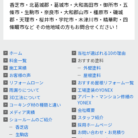
香芝市・北葛城郡・葛城市・大和高田市・御所市・五
條市・生駒市・奈良市・大和郡山市・橿原市・磯城
郡・天理市・桜井市・宇陀市・木津川市・精華町・四
條畷市など その他地域の方もお問合せください！
ホーム
当社が選ばれる10の理由
料金一覧
おすすめ塗料
施工実績
外壁塗料
お客様の声
屋根塗料
リフォームローン
おすすめ屋根リフォーム一覧
雨漏りについて
工場塗装のYONEX
アパート・マンション修繕の
3D工法について
YONEX
コーキング材の種類と違い
会社概要
メディア実績
スタッフ紹介
ショールームのご紹介
採用ホームページ
香芝店
お問い合わせ・お見積り
生駒店