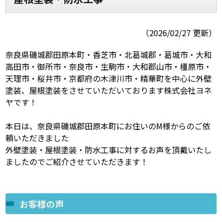
スタッフ紹介
スタッフブログ
（2026/02/27 更新）
よくあるご質問
屋根リフォームについて
奈良県磯城郡田原本町・香芝市・北葛城郡・葛城市・大和
高田市・御所市・奈良市・生駒市・大和郡山市・橿原市・
雨漏りについて
雨漏りの施工実績
天理市・桜井市・京都府の木津川市・精華町を中心に外壁
塗装、屋根塗装をさせていただいております株式会社ヨネ
ヨネヤがお客様から選ばれる10の
リフォームローン
ヤです！
理由
本日は、奈良県磯城郡田原本町にお住いのM様からのご依
工場倉庫修繕
アパート・マンション修繕
頼いただきました
外壁塗装・屋根塗装・防水工事に対するお声を頂戴いたし
見積もりシミュレーション
ましたのでご紹介させていただきます！
お客様の声