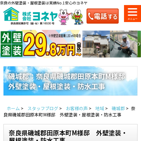
奈良の外壁塗装・屋根塗装は実績No.1安心のヨネヤ
ショールーム
料金一覧
会社案内
のご紹介
磯城郡：奈良県磯城郡田原本町M様邸
外壁塗装・屋根塗装・防水工事
お問い合わせ
来店予約
お電話
お見積り
ホーム
>
スタッフブログ
>
お客様の声
>
地域
>
磯城郡
>
奈
地域の事例がいっぱい
良県磯城郡田原本町M様邸 外壁塗装・屋根塗装・防水工事
ヨネヤの施工実績
奈良県磯城郡田原本町M様邸 外壁塗装・
屋根塗装・防水工事
Home
お客様の声