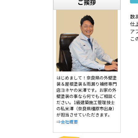
ご挨拶
数
仕
ア
こ
はじめまして！奈良県の外壁塗
装＆屋根塗装＆雨漏り補修専門
店ヨネヤの米澤です。お家の外
壁塗装の事なら何でもご相談く
ださい。1級建築施工管理技士
の私米澤（奈良県橿原市出身）
が担当させていただきます。
⇒会社概要