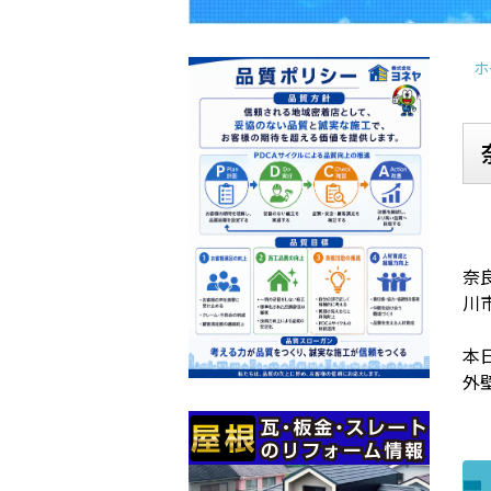
ホ
奈
川
本
外