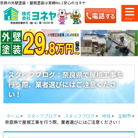
奈良の外壁塗装・屋根塗装は実績No.1安心のヨネヤ
ショールーム
料金一覧
会社案内
のご紹介
スタッフブログ：奈良県で屋根工事を
行う際、業者選びにはご注意くださ
お問い合わせ
来店予約
お電話
お見積り
い！
地域の事例がいっぱい
ホーム
>
スタッフブログ
>
スタッフブログ
>
地域
>
生駒市
>
ヨネヤの施工実績
奈良県で屋根工事を行う際、業者選びにはご注意ください！
Home
お客様の声