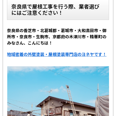
奈良県で屋根工事を行う際、業者選び
にはご注意ください！
スタッフ紹介
スタッフブログ
よくあるご質問
屋根リフォームについて
奈良県の香芝市・北葛城郡・葛城市・大和高田市・御
所市・奈良市・生駒市、京都府の木津川市・精華町の
雨漏りについて
雨漏りの施工実績
みなさん、こんにちは！
ヨネヤがお客様から選ばれる10の
リフォームローン
地域密着の外壁塗装・屋根塗装専門店のヨネヤです！
理由
工場倉庫修繕
アパート・マンション修繕
見積もりシミュレーション