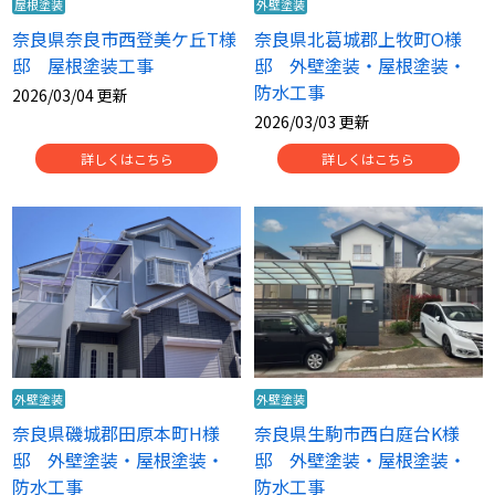
屋根塗装
外壁塗装
奈良県奈良市西登美ケ丘T様
奈良県北葛城郡上牧町O様
邸 屋根塗装工事
邸 外壁塗装・屋根塗装・
防水工事
2026/03/04 更新
2026/03/03 更新
詳しくはこちら
詳しくはこちら
外壁塗装
外壁塗装
奈良県磯城郡田原本町H様
奈良県生駒市西白庭台K様
邸 外壁塗装・屋根塗装・
邸 外壁塗装・屋根塗装・
防水工事
防水工事