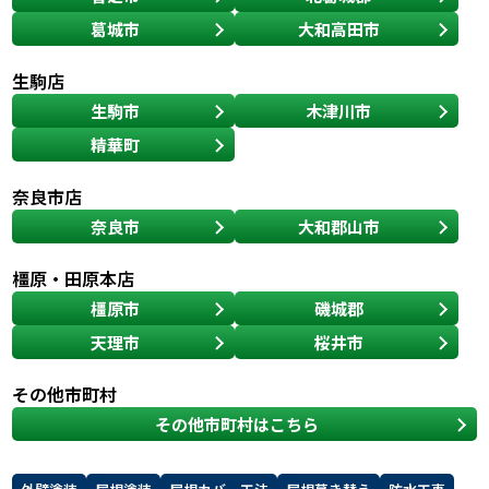
葛城市
大和高田市
スタッフ紹介
スタッフブログ
生駒店
よくあるご質問
屋根リフォームについて
生駒市
木津川市
精華町
雨漏りについて
雨漏りの施工実績
奈良市店
ヨネヤがお客様から選ばれる10の
リフォームローン
奈良市
大和郡山市
理由
橿原・田原本店
工場倉庫修繕
アパート・マンション修繕
橿原市
磯城郡
天理市
桜井市
見積もりシミュレーション
その他市町村
その他市町村はこちら