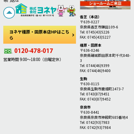
専門店は
香芝（本店）
〒639-0227
奈良県香芝市鎌田109-6
ヨネヤ橿原・田原本店HPはこち
Tel: 0745(43)5226
FAX: 0745(43)5227
ら
橿原・田原本
〒636-0246
奈良県磯城郡田原本町千代848-
営業時間 9:00～18:00（日曜定休）
3
Tel: 0744(46)9399
FAX: 0744(46)9400
生駒
〒630-0115
奈良県生駒市鹿畑町2473-7
Tel: 0743(87)9451
FAX: 0743(87)9452
奈良市
〒630-8441
奈良県奈良市神殿町685番地4
Tel: 0742(93)7983
FAX: 0742(93)7984