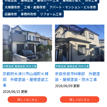
外壁塗装
屋根塗装
屋根カバー工法
屋根葺き替え
防水工事
大規模改修
工場・倉庫改修
アパート・マンション・ビル改修
店舗改修
事務所改修
リフォーム工事
外壁塗装
屋根塗装
防水工事
外壁塗装
屋根塗装
防水工事
京都府木津川市山城町Ｋ様
奈良奈良市M様邸 外壁塗
邸 外壁塗装・屋根塗装工
装・屋根塗装・防水工事
事
2026/06/09 更新
2026/06/15 更新
詳しくはこちら
詳しくはこちら