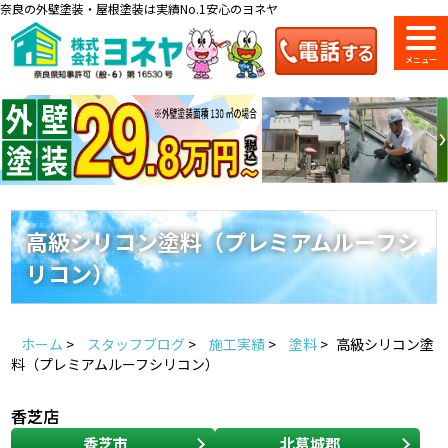
奈良の外壁塗装・屋根塗装は実績No.1安心のヨネヤ
ショールーム
料金一覧
会社案内
のご紹介
高級シリコン塗料（プレミアムルーフシ
リコン）
お問い合わせ
来店予約
お電話
お見積り
ホーム
>
スタッフブログ
>
施工実績
>
塗料
>
高級シリコン塗
地域の事例がいっぱい
料（プレミアムルーフシリコン）
ヨネヤの施工実績
香芝店
香芝市
北葛城郡
Home
お客様の声